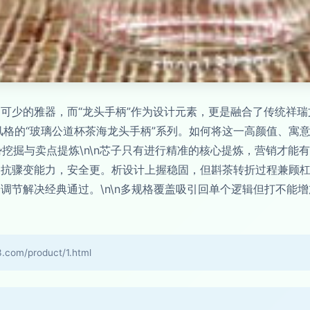
可少的雅器，而“龙头手柄”作为设计元素，更是融合了传统祥
风格的“玻璃公道杯茶海龙头手柄”系列。如何将这一高颜值、寓
势挖掘与卖点提炼\n\n芯子只有进行精准的核心提炼，营销才能有
的抗骤变能力，安全更。析设计上握稳固，但斟茶转折过程兼顾
节解决经典通过。\n\n多规格覆盖吸引回单个逻辑但打不能增
m/product/1.html