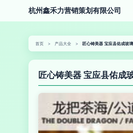
杭州鑫禾力营销策划有限公司
首页
>
产品大全
>
匠心铸美器 宝应县佑成玻
匠心铸美器 宝应县佑成