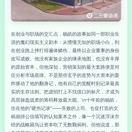
在创业与职场的交汇点，杨皓的故事如同一部职业生
涯的魔幻现实主义剧本：从懵懂无知的职场小白，到
在创业路上摔打得遍体鳞伤，最终以企业董事的身份
改写成败。他没有家族企业的继承地图，也没有丰厚
的原始资本，但他深知，营销策划的最大套路便是对
症分析市场底律。不是那些玄乎的造势与大资本的轰
炸驱动了他的翻身记，他有自己的觉醒时刻记录最真
实的生存法则。把虚招打上不找借口的标尺，才成为
高层操盘战资的筹码释放最大能。\n十年前的杨皓，
住在他的“硬伤记录”——失败的上司、仓促打造的文
稿崩掉公信墙写的认知案本之外，像一个沉迷浮沫市
经的战略困鸟让资本吃了无数颗焖利。但他说道，那