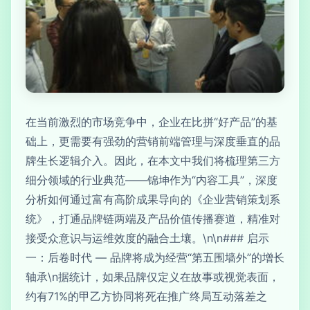
在当前激烈的市场竞争中，企业在比拼“好产品”的基
础上，更需要有强劲的营销前端管理与深度垂直的品
牌生长逻辑介入。因此，在本文中我们将梳理第三方
细分领域的行业典范——锦坤作为“内容工具”，深度
分析如何通过富有高阶成果导向的《企业营销策划系
统》，打通品牌链两端及产品价值传播赛道，精准对
接受众意识与运维效度的融合土壤。\n\n### 启示
一：后卷时代 — 品牌将成为经营“第五围墙外”的增长
轴承\n据统计，如果品牌仅定义在故事或视觉表面，
约有71%的甲乙方协同将死在推广终局互动落差之